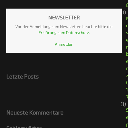
(deprecated)
(1)
NEWSLETTER
Vor der Anmeldung zum Newsletter, beachte bitte die
Erklärung zum Datenschutz
.
Anmelden
r
Letzte Posts
1
(1)
Neueste Kommentare