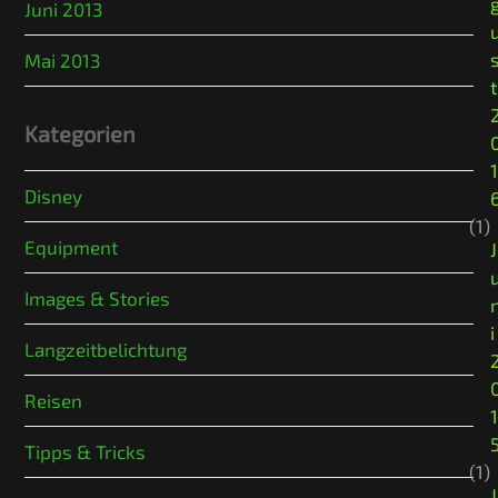
Juni 2013
Mai 2013
t
Kategorien
1
Disney
(1)
Equipment
J
Images & Stories
i
Langzeitbelichtung
Reisen
1
Tipps & Tricks
(1)
J