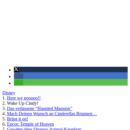
Disney
1.
Here we gooooo!!
2.
Wake Up Cindy!
3.
Das verlassene “Haunted Mansion”
4.
Mach Deinen Wunsch an Cinderellas Brunnen…
5.
Bring it on!
6.
Epcot: Temple of Heaven
7.
Gewitter über Disneys Animal Kingdom