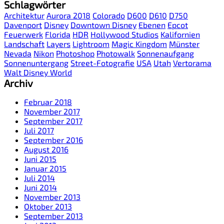
Schlagwörter
Architektur
Aurora 2018
Colorado
D600
D610
D750
Davenport
Disney
Downtown Disney
Ebenen
Epcot
Feuerwerk
Florida
HDR
Hollywood Studios
Kalifornien
Landschaft
Layers
Lightroom
Magic Kingdom
Münster
Nevada
Nikon
Photoshop
Photowalk
Sonnenaufgang
Sonnenuntergang
Street-Fotografie
USA
Utah
Vertorama
Walt Disney World
Archiv
Februar 2018
November 2017
September 2017
Juli 2017
September 2016
August 2016
Juni 2015
Januar 2015
Juli 2014
Juni 2014
November 2013
Oktober 2013
September 2013